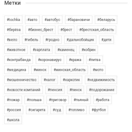
Метки
#tochka
#авто
#автобус
#барановичи
#беларусь
#берёза
#бизнес_брест
#брест
#брестская_область
#вело
#гибель
#гродно
#дальнобойщик
#дети
#животное
#зарплата
#каменец
#кобрин
#контрабанда
#коронавирус
#кража
#литва
#медицина
#минск
#минская_область
#мото
#мошенничество
#налог
#наркотик
#недвижимость
#новости компаний
#пенсия
#пинск
#подорожание
#пожар
#польша
#приговор
#пьяный
#работа
#россия
#сигарета
#суд
#топливо
#футбол
#школа