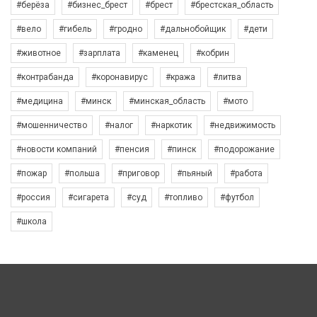
#берёза
#бизнес_брест
#брест
#брестская_область
#вело
#гибель
#гродно
#дальнобойщик
#дети
#животное
#зарплата
#каменец
#кобрин
#контрабанда
#коронавирус
#кража
#литва
#медицина
#минск
#минская_область
#мото
#мошенничество
#налог
#наркотик
#недвижимость
#новости компаний
#пенсия
#пинск
#подорожание
#пожар
#польша
#приговор
#пьяный
#работа
#россия
#сигарета
#суд
#топливо
#футбол
#школа