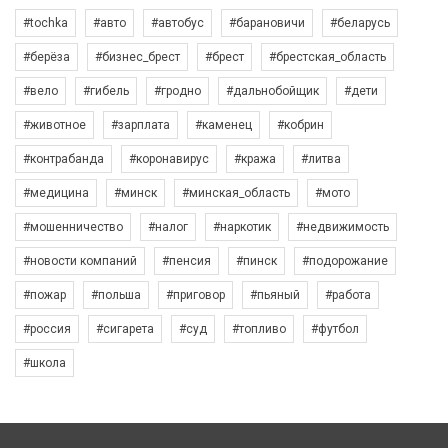
#tochka
#авто
#автобус
#барановичи
#беларусь
#берёза
#бизнес_брест
#брест
#брестская_область
#вело
#гибель
#гродно
#дальнобойщик
#дети
#животное
#зарплата
#каменец
#кобрин
#контрабанда
#коронавирус
#кража
#литва
#медицина
#минск
#минская_область
#мото
#мошенничество
#налог
#наркотик
#недвижимость
#новости компаний
#пенсия
#пинск
#подорожание
#пожар
#польша
#приговор
#пьяный
#работа
#россия
#сигарета
#суд
#топливо
#футбол
#школа