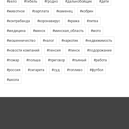
#вело
#гибель
#гродно
#дальнобойщик
#дети
#животное
#зарплата
#каменец
#кобрин
#контрабанда
#коронавирус
#кража
#литва
#медицина
#минск
#минская_область
#мото
#мошенничество
#налог
#наркотик
#недвижимость
#новости компаний
#пенсия
#пинск
#подорожание
#пожар
#польша
#приговор
#пьяный
#работа
#россия
#сигарета
#суд
#топливо
#футбол
#школа