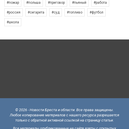
#пожар
#польша
#приговор
#пьяный
#работа
#россия
#сигарета
#суд
#топливо
#футбол
#школа
© 2026 - Новости Бреста и области. Все права защищены.
Любое копирование материалов с нашего ресурса разрешается
только с обратной активной ссылкой на страницу статьи.
Все материалы опубликованные на сайте взяты с открытых