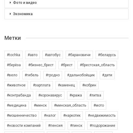
Фото и видео
Экономика
Метки
#tochka
#авто
#автобус
#барановичи
#беларусь
#берёза
#бизнес_брест
#брест
#брестская_область
#вело
#гибель
#гродно
#дальнобойщик
#дети
#животное
#зарплата
#каменец
#кобрин
#контрабанда
#коронавирус
#кража
#литва
#медицина
#минск
#минская_область
#мото
#мошенничество
#налог
#наркотик
#недвижимость
#новости компаний
#пенсия
#пинск
#подорожание