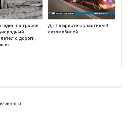
агедия на трассе
ДТП в Бресте с участием 4
ународный
автомобилей
летел с дороги,
бшая
изоваться
.