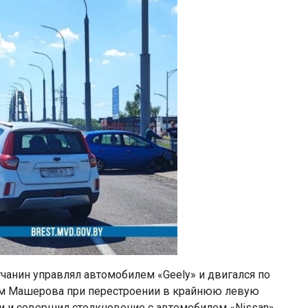
стчанин управлял автомобилем «Geely» и двигался по
том Машерова при перестроении в крайнюю левую
и и совершил столкновение с автомобилем «Nissan»