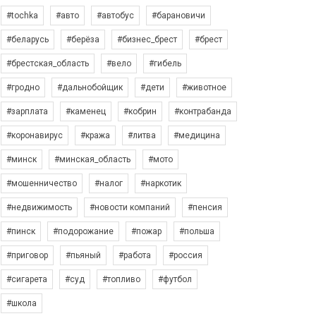
#tochka
#авто
#автобус
#барановичи
#беларусь
#берёза
#бизнес_брест
#брест
#брестская_область
#вело
#гибель
#гродно
#дальнобойщик
#дети
#животное
#зарплата
#каменец
#кобрин
#контрабанда
#коронавирус
#кража
#литва
#медицина
#минск
#минская_область
#мото
#мошенничество
#налог
#наркотик
#недвижимость
#новости компаний
#пенсия
#пинск
#подорожание
#пожар
#польша
#приговор
#пьяный
#работа
#россия
#сигарета
#суд
#топливо
#футбол
#школа