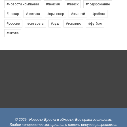
#новости компаний
#пенсия
#пинск
#подорожание
#пожар
#польша
#приговор
#пьяный
#работа
#россия
#сигарета
#суд
#топливо
#футбол
#школа
© 2026 - Новости Бреста и области. Все права защищены.
Любое копирование материалов с нашего ресурса разрешается