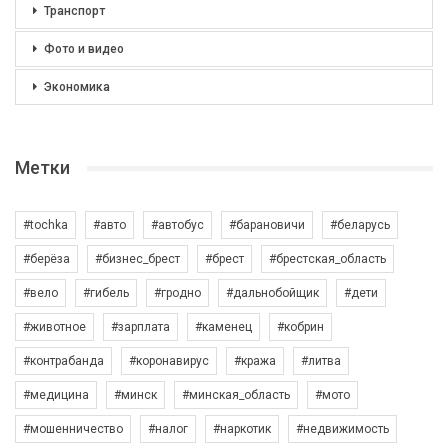
Транспорт
Фото и видео
Экономика
Метки
#tochka
#авто
#автобус
#барановичи
#беларусь
#берёза
#бизнес_брест
#брест
#брестская_область
#вело
#гибель
#гродно
#дальнобойщик
#дети
#животное
#зарплата
#каменец
#кобрин
#контрабанда
#коронавирус
#кража
#литва
#медицина
#минск
#минская_область
#мото
#мошенничество
#налог
#наркотик
#недвижимость