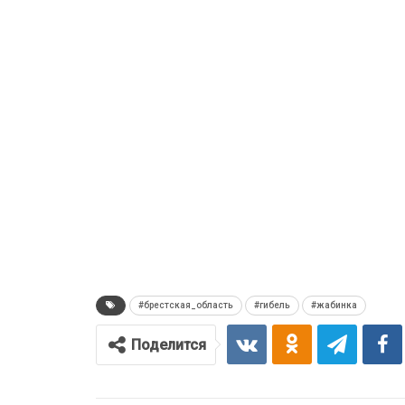
#брестская_область
#гибель
#жабинка
Поделится