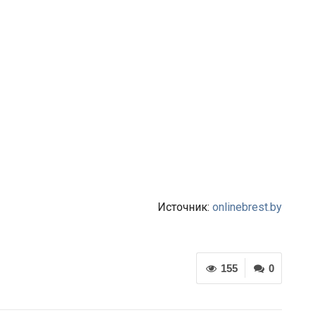
Источник:
onlinebrest.by
155
0