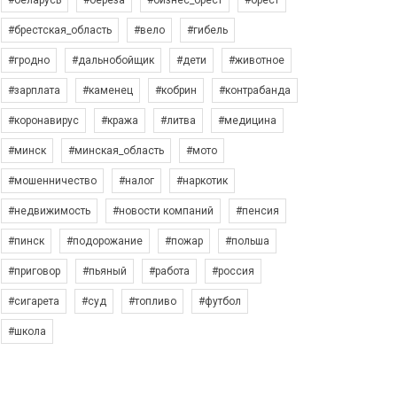
#беларусь
#берёза
#бизнес_брест
#брест
#брестская_область
#вело
#гибель
#гродно
#дальнобойщик
#дети
#животное
#зарплата
#каменец
#кобрин
#контрабанда
#коронавирус
#кража
#литва
#медицина
#минск
#минская_область
#мото
#мошенничество
#налог
#наркотик
#недвижимость
#новости компаний
#пенсия
#пинск
#подорожание
#пожар
#польша
#приговор
#пьяный
#работа
#россия
#сигарета
#суд
#топливо
#футбол
#школа