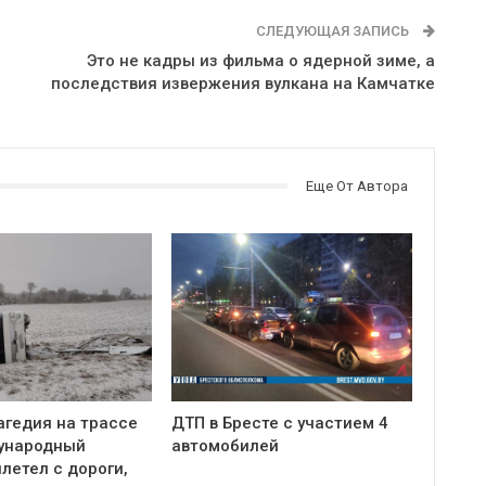
СЛЕДУЮЩАЯ ЗАПИСЬ
Это не кадры из фильма о ядерной зиме, а
последствия извержения вулкана на Камчатке
Еще От Автора
агедия на трассе
ДТП в Бресте с участием 4
ународный
автомобилей
летел с дороги,