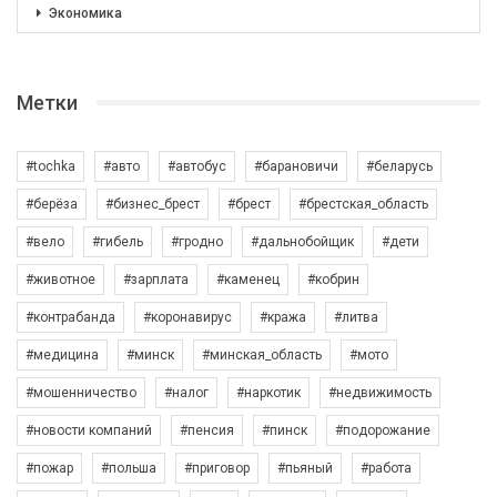
Экономика
Метки
#tochka
#авто
#автобус
#барановичи
#беларусь
#берёза
#бизнес_брест
#брест
#брестская_область
#вело
#гибель
#гродно
#дальнобойщик
#дети
#животное
#зарплата
#каменец
#кобрин
#контрабанда
#коронавирус
#кража
#литва
#медицина
#минск
#минская_область
#мото
#мошенничество
#налог
#наркотик
#недвижимость
#новости компаний
#пенсия
#пинск
#подорожание
#пожар
#польша
#приговор
#пьяный
#работа