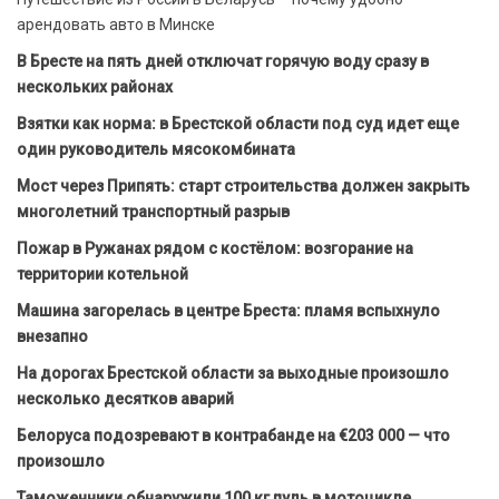
арендовать авто в Минске
В Бресте на пять дней отключат горячую воду сразу в
нескольких районах
Взятки как норма: в Брестской области под суд идет еще
один руководитель мясокомбината
Мост через Припять: старт строительства должен закрыть
многолетний транспортный разрыв
Пожар в Ружанах рядом с костёлом: возгорание на
территории котельной
Машина загорелась в центре Бреста: пламя вспыхнуло
внезапно
На дорогах Брестской области за выходные произошло
несколько десятков аварий
Белоруса подозревают в контрабанде на €203 000 — что
произошло
Таможенники обнаружили 100 кг пуль в мотоцикле