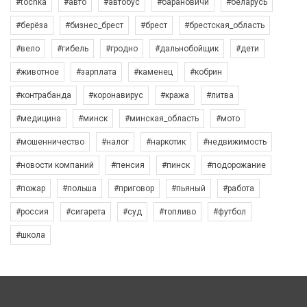
#tochka
#авто
#автобус
#барановичи
#беларусь
#берёза
#бизнес_брест
#брест
#брестская_область
#вело
#гибель
#гродно
#дальнобойщик
#дети
#животное
#зарплата
#каменец
#кобрин
#контрабанда
#коронавирус
#кража
#литва
#медицина
#минск
#минская_область
#мото
#мошенничество
#налог
#наркотик
#недвижимость
#новости компаний
#пенсия
#пинск
#подорожание
#пожар
#польша
#приговор
#пьяный
#работа
#россия
#сигарета
#суд
#топливо
#футбол
#школа