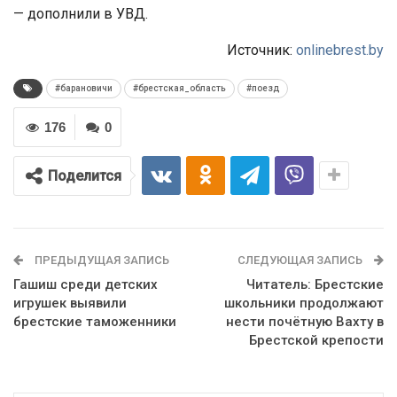
— дополнили в УВД.
Источник:
onlinebrest.by
#барановичи
#брестская_область
#поезд
176
0
Поделится
ПРЕДЫДУЩАЯ ЗАПИСЬ
СЛЕДУЮЩАЯ ЗАПИСЬ
Гашиш среди детских
Читатель: Брестские
игрушек выявили
школьники продолжают
брестские таможенники
нести почётную Вахту в
Брестской крепости