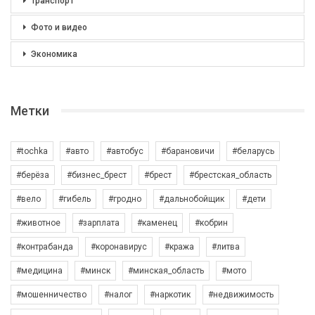
Транспорт
Фото и видео
Экономика
Метки
#tochka
#авто
#автобус
#барановичи
#беларусь
#берёза
#бизнес_брест
#брест
#брестская_область
#вело
#гибель
#гродно
#дальнобойщик
#дети
#животное
#зарплата
#каменец
#кобрин
#контрабанда
#коронавирус
#кража
#литва
#медицина
#минск
#минская_область
#мото
#мошенничество
#налог
#наркотик
#недвижимость