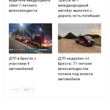
водитель квадроцикла
трассе М-1:
сбил 7-летнего
международный
велосипедиста
автобус вылетел с
дороги, есть погибшая
ДТП в Бресте с
ДТП недалеко от
участием 4
Бреста: 71-летняя
автомобилей
велосипедистка
попала под колеса
автомобиля
PREV
NEXT