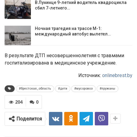
В Лунинце 9-летний водитель квадроцикла
сбил 7-летнего…
Ночная трагедия на трассе М-1:
международный автобус вылетел…
В результате ДТП несовершеннолетняя с травмами
госпитализирована в медицинское учреждение.
Источник:
onlinebrest.by
#брестская_область
#дети
#мусоровоз
#пружаны
204
0
Поделится