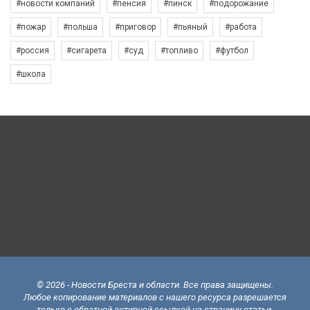
#новости компаний
#пенсия
#пинск
#подорожание
#пожар
#польша
#приговор
#пьяный
#работа
#россия
#сигарета
#суд
#топливо
#футбол
#школа
© 2026 - Новости Бреста и области. Все права защищены.
Любое копирование материалов с нашего ресурса разрешается
только с обратной активной ссылкой на страницу статьи.