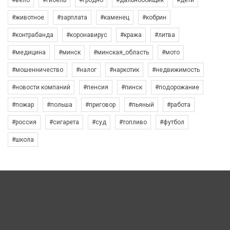
#вело
#гибель
#гродно
#дальнобойщик
#дети
#животное
#зарплата
#каменец
#кобрин
#контрабанда
#коронавирус
#кража
#литва
#медицина
#минск
#минская_область
#мото
#мошенничество
#налог
#наркотик
#недвижимость
#новости компаний
#пенсия
#пинск
#подорожание
#пожар
#польша
#приговор
#пьяный
#работа
#россия
#сигарета
#суд
#топливо
#футбол
#школа