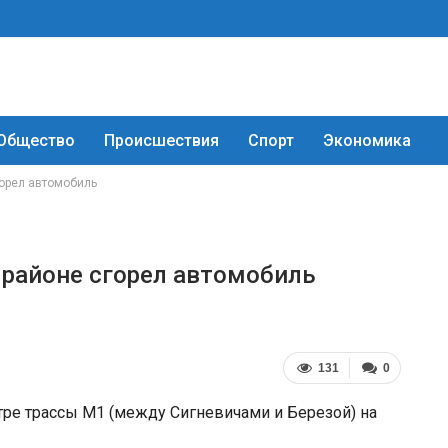
Общество
Происшествия
Спорт
Экономика
горел автомобиль
 районе сгорел автомобиль
131
0
етре трассы М1 (между Сигневичами и Березой) на