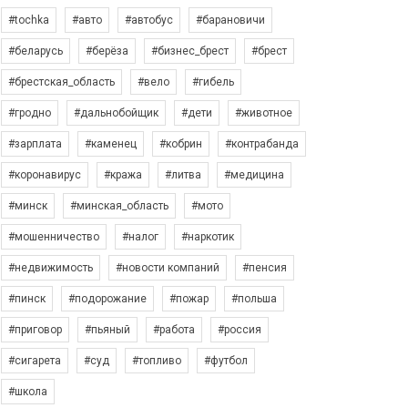
#tochka
#авто
#автобус
#барановичи
#беларусь
#берёза
#бизнес_брест
#брест
#брестская_область
#вело
#гибель
#гродно
#дальнобойщик
#дети
#животное
#зарплата
#каменец
#кобрин
#контрабанда
#коронавирус
#кража
#литва
#медицина
#минск
#минская_область
#мото
#мошенничество
#налог
#наркотик
#недвижимость
#новости компаний
#пенсия
#пинск
#подорожание
#пожар
#польша
#приговор
#пьяный
#работа
#россия
#сигарета
#суд
#топливо
#футбол
#школа