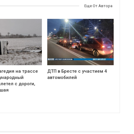
Еще От Автора
агедия на трассе
ДТП в Бресте с участием 4
ународный
автомобилей
летел с дороги,
бшая