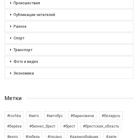
Происшествия
Публикации читателей
Разное
Спорт
Транспорт
Фото и видео
Экономика
Метки
#tochka
#авто
#автобус
#барановичи
#беларусь
#берёза
#бизнес_брест
#брест
#брестская_область
#вело
#гибель
#гродно
#дальнобойщик
#дети