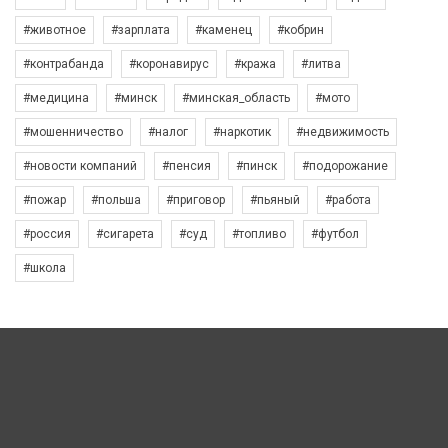
#животное
#зарплата
#каменец
#кобрин
#контрабанда
#коронавирус
#кража
#литва
#медицина
#минск
#минская_область
#мото
#мошенничество
#налог
#наркотик
#недвижимость
#новости компаний
#пенсия
#пинск
#подорожание
#пожар
#польша
#приговор
#пьяный
#работа
#россия
#сигарета
#суд
#топливо
#футбол
#школа