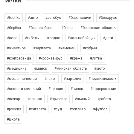
Метки
#tochka
#авто
#автобус
#барановичи
#беларусь
#берёза
#бизнес_брест
#брест
#брестская_область
#вело
#гибель
#гродно
#дальнобойщик
#дети
#животное
#зарплата
#каменец
#кобрин
#контрабанда
#коронавирус
#кража
#литва
#медицина
#минск
#минская_область
#мото
#мошенничество
#налог
#наркотик
#недвижимость
#новости компаний
#пенсия
#пинск
#подорожание
#пожар
#польша
#приговор
#пьяный
#работа
#россия
#сигарета
#суд
#топливо
#футбол
#школа