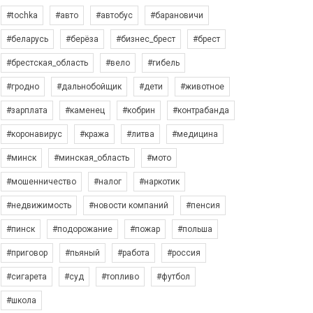
#tochka
#авто
#автобус
#барановичи
#беларусь
#берёза
#бизнес_брест
#брест
#брестская_область
#вело
#гибель
#гродно
#дальнобойщик
#дети
#животное
#зарплата
#каменец
#кобрин
#контрабанда
#коронавирус
#кража
#литва
#медицина
#минск
#минская_область
#мото
#мошенничество
#налог
#наркотик
#недвижимость
#новости компаний
#пенсия
#пинск
#подорожание
#пожар
#польша
#приговор
#пьяный
#работа
#россия
#сигарета
#суд
#топливо
#футбол
#школа