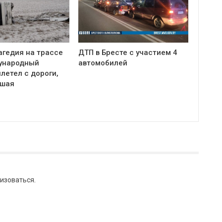
агедия на трассе
ДТП в Бресте с участием 4
ународный
автомобилей
летел с дороги,
бшая
изоваться
.