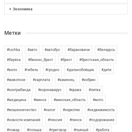
Экономика
Метки
#tochka
#авто
#автобус
#барановичи
#беларусь
#берёза
#бизнес_брест
#брест
#брестская_область
#вело
#гибель
#гродно
#дальнобойщик
#дети
#животное
#зарплата
#каменец
#кобрин
#контрабанда
#коронавирус
#кража
#литва
#медицина
#минск
#минская_область
#мото
#мошенничество
#налог
#наркотик
#недвижимость
#новости компаний
#пенсия
#пинск
#подорожание
#пожар
#польша
#приговор
#пьяный
#работа