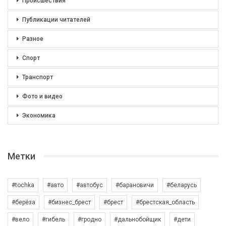
Происшествия
Публикации читателей
Разное
Спорт
Транспорт
Фото и видео
Экономика
Метки
#tochka
#авто
#автобус
#барановичи
#беларусь
#берёза
#бизнес_брест
#брест
#брестская_область
#вело
#гибель
#гродно
#дальнобойщик
#дети