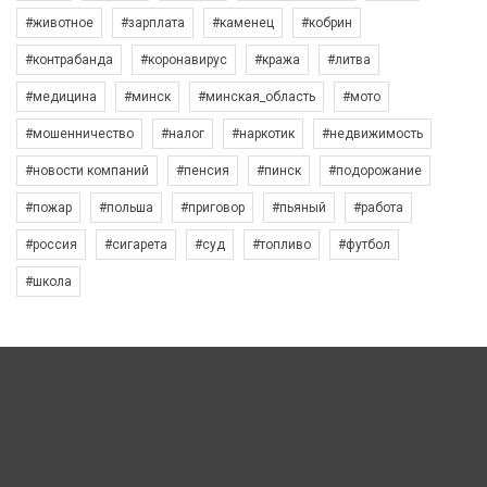
#животное
#зарплата
#каменец
#кобрин
#контрабанда
#коронавирус
#кража
#литва
#медицина
#минск
#минская_область
#мото
#мошенничество
#налог
#наркотик
#недвижимость
#новости компаний
#пенсия
#пинск
#подорожание
#пожар
#польша
#приговор
#пьяный
#работа
#россия
#сигарета
#суд
#топливо
#футбол
#школа