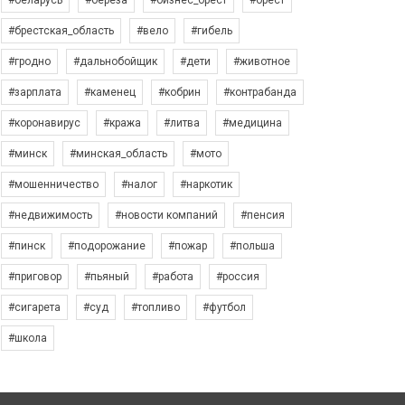
#беларусь
#берёза
#бизнес_брест
#брест
#брестская_область
#вело
#гибель
#гродно
#дальнобойщик
#дети
#животное
#зарплата
#каменец
#кобрин
#контрабанда
#коронавирус
#кража
#литва
#медицина
#минск
#минская_область
#мото
#мошенничество
#налог
#наркотик
#недвижимость
#новости компаний
#пенсия
#пинск
#подорожание
#пожар
#польша
#приговор
#пьяный
#работа
#россия
#сигарета
#суд
#топливо
#футбол
#школа