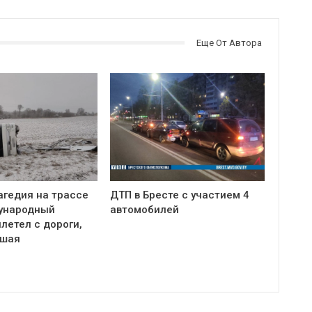
Еще От Автора
агедия на трассе
ДТП в Бресте с участием 4
ународный
автомобилей
летел с дороги,
бшая