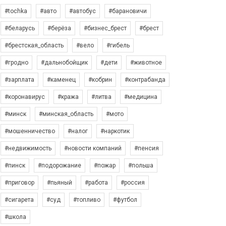
#tochka
#авто
#автобус
#барановичи
#беларусь
#берёза
#бизнес_брест
#брест
#брестская_область
#вело
#гибель
#гродно
#дальнобойщик
#дети
#животное
#зарплата
#каменец
#кобрин
#контрабанда
#коронавирус
#кража
#литва
#медицина
#минск
#минская_область
#мото
#мошенничество
#налог
#наркотик
#недвижимость
#новости компаний
#пенсия
#пинск
#подорожание
#пожар
#польша
#приговор
#пьяный
#работа
#россия
#сигарета
#суд
#топливо
#футбол
#школа