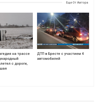
Еще От Автора
агедия на трассе
ДТП в Бресте с участием 4
ународный
автомобилей
летел с дороги,
бшая