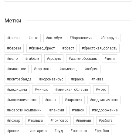
Метки
#tochka
#авто
#автобус
#барановичи
#беларусь
#берёза
#бизнес_брест
#брест
#брестская_область
#вело
#гибель
#гродно
#дальнобойщик
#дети
#животное
#зарплата
#каменец
#кобрин
#контрабанда
#коронавирус
#кража
#литва
#медицина
#минск
#минская_область
#мото
#мошенничество
#налог
#наркотик
#недвижимость
#новости компаний
#пенсия
#пинск
#подорожание
#пожар
#польша
#приговор
#пьяный
#работа
#россия
#сигарета
#суд
#топливо
#футбол