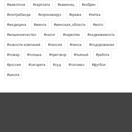
#животное
#зарплата
#каменец
#кобрин
#контрабанда
#коронавирус
#кража
#литва
#медицина
#минск
#минская_область
#мото
#мошенничество
#налог
#наркотик
#недвижимость
#новости компаний
#пенсия
#пинск
#подорожание
#пожар
#польша
#приговор
#пьяный
#работа
#россия
#сигарета
#суд
#топливо
#футбол
#школа