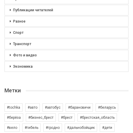
Публикации читателей
Разное
Спорт
Транспорт
Фото и видео
Экономика
Метки
#tochka
#авто
#автобус
#барановичи
#беларусь
#берёза
#бизнес_брест
#брест
#брестская_область
#вело
#гибель
#гродно
#дальнобойщик
#дети