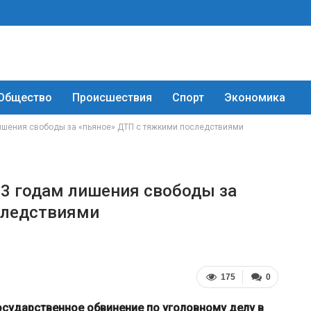
Общество
Происшествия
Спорт
Экономика
лишения свободы за «пьяное» ДТП с тяжкими последствиями
 3 годам лишения свободы за
следствиями
175
0
осударственное обвинение по уголовному делу в