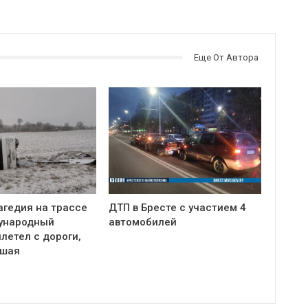
Еще От Автора
агедия на трассе
ДТП в Бресте с участием 4
ународный
автомобилей
летел с дороги,
бшая