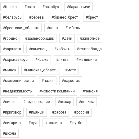
#tochka
#авто
#автобус
#барановичи
#беларусь
#берёза
#бизнес_брест
#брест
#брестская_область
#вело
#гибель
#гродно
#дальнобойщик
#дети
#животное
#зарплата
#каменец
#кобрин
#контрабанда
#коронавирус
#кража
#литва
#медицина
#минск
#минская_область
#мото
#мошенничество
#налог
#наркотик
#недвижимость
#новости компаний
#пенсия
#пинск
#подорожание
#пожар
#польша
#приговор
#пьяный
#работа
#россия
#сигарета
#суд
#топливо
#футбол
#школа