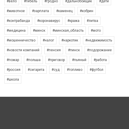
#вело
#гибель
#гродно
#дальнобойщик
#дети
#животное
#зарплата
#каменец
#кобрин
#контрабанда
#коронавирус
#кража
#литва
#медицина
#минск
#минская_область
#мото
#мошенничество
#налог
#наркотик
#недвижимость
#новости компаний
#пенсия
#пинск
#подорожание
#пожар
#польша
#приговор
#пьяный
#работа
#россия
#сигарета
#суд
#топливо
#футбол
#школа