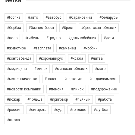
Метки
#tochka
#авто
#автобус
#барановичи
#беларусь
#берёза
#бизнес_брест
#брест
#брестская_область
#вело
#гибель
#гродно
#дальнобойщик
#дети
#животное
#зарплата
#каменец
#кобрин
#контрабанда
#коронавирус
#кража
#литва
#медицина
#минск
#минская_область
#мото
#мошенничество
#налог
#наркотик
#недвижимость
#новости компаний
#пенсия
#пинск
#подорожание
#пожар
#польша
#приговор
#пьяный
#работа
#россия
#сигарета
#суд
#топливо
#футбол
#школа