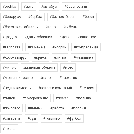
#tochka
#авто
#автобус
#барановичи
#беларусь
#берёза
#бизнес_брест
#брест
#брестская_область
#вело
#гибель
#гродно
#дальнобойщик
#дети
#животное
#зарплата
#каменец
#кобрин
#контрабанда
#коронавирус
#кража
#литва
#медицина
#минск
#минская_область
#мото
#мошенничество
#налог
#наркотик
#недвижимость
#новости компаний
#пенсия
#пинск
#подорожание
#пожар
#польша
#приговор
#пьяный
#работа
#россия
#сигарета
#суд
#топливо
#футбол
#школа