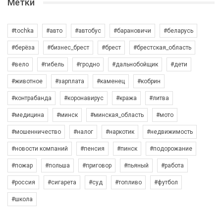
Метки
#tochka
#авто
#автобус
#барановичи
#беларусь
#берёза
#бизнес_брест
#брест
#брестская_область
#вело
#гибель
#гродно
#дальнобойщик
#дети
#животное
#зарплата
#каменец
#кобрин
#контрабанда
#коронавирус
#кража
#литва
#медицина
#минск
#минская_область
#мото
#мошенничество
#налог
#наркотик
#недвижимость
#новости компаний
#пенсия
#пинск
#подорожание
#пожар
#польша
#приговор
#пьяный
#работа
#россия
#сигарета
#суд
#топливо
#футбол
#школа