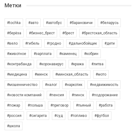
Метки
#tochka
#авто
#автобус
#барановичи
#беларусь
#берёза
#бизнес_брест
#брест
#брестская_область
#вело
#гибель
#гродно
#дальнобойщик
#дети
#животное
#зарплата
#каменец
#кобрин
#контрабанда
#коронавирус
#кража
#литва
#медицина
#минск
#минская_область
#мото
#мошенничество
#налог
#наркотик
#недвижимость
#новости компаний
#пенсия
#пинск
#подорожание
#пожар
#польша
#приговор
#пьяный
#работа
#россия
#сигарета
#суд
#топливо
#футбол
#школа