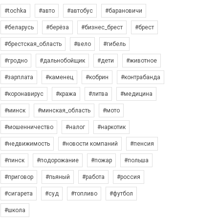
#tochka
#авто
#автобус
#барановичи
#беларусь
#берёза
#бизнес_брест
#брест
#брестская_область
#вело
#гибель
#гродно
#дальнобойщик
#дети
#животное
#зарплата
#каменец
#кобрин
#контрабанда
#коронавирус
#кража
#литва
#медицина
#минск
#минская_область
#мото
#мошенничество
#налог
#наркотик
#недвижимость
#новости компаний
#пенсия
#пинск
#подорожание
#пожар
#польша
#приговор
#пьяный
#работа
#россия
#сигарета
#суд
#топливо
#футбол
#школа