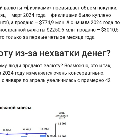
ой валюты «физиками» превышает объем покупки.
яц – март 2024 года – физлицами было куплено
е), а продано – $774,9 млн. А с начала 2024 года по
остранной валюты $2250,6 млн, продано – $3010,5
то только за первые четыре месяца года.
ту из-за нехватки денег?
тому люди продают валюту? Возможно, это и так,
2024 году изменяется очень консервативно.
с января по апрель увеличилась с примерно 42