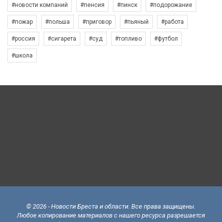
#новости компаний
#пенсия
#пинск
#подорожание
#пожар
#польша
#приговор
#пьяный
#работа
#россия
#сигарета
#суд
#топливо
#футбол
#школа
© 2026 - Новости Бреста и области. Все права защищены.
Любое копирование материалов с нашего ресурса разрешается