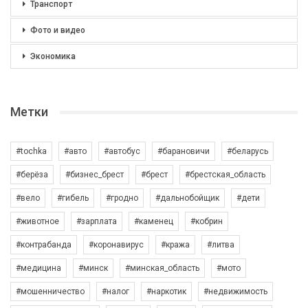
Транспорт
Фото и видео
Экономика
Метки
#tochka
#авто
#автобус
#барановичи
#беларусь
#берёза
#бизнес_брест
#брест
#брестская_область
#вело
#гибель
#гродно
#дальнобойщик
#дети
#животное
#зарплата
#каменец
#кобрин
#контрабанда
#коронавирус
#кража
#литва
#медицина
#минск
#минская_область
#мото
#мошенничество
#налог
#наркотик
#недвижимость