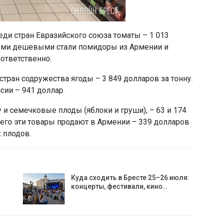
еди стран Евразийского союза томаты – 1 013
мыми дешевыми стали помидоры из Армении и
оответственно.
тран содружества ягоды – 3 849 долларов за тонну.
сии – 941 доллар.
 и семечковые плоды (яблоки и груши), – 63 и 174
сего эти товары продают в Армении – 339 долларов
х плодов.
Куда сходить в Бресте 25–26 июля:
концерты, фестивали, кино…