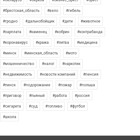
#беларусь
#берёза
#бизнес_брест
#брест
#брестская_область
#вело
#гибель
#гродно
#дальнобойщик
#дети
#животное
#зарплата
#каменец
#кобрин
#контрабанда
#коронавирус
#кража
#литва
#медицина
#минск
#минская_область
#мото
#мошенничество
#налог
#наркотик
#недвижимость
#новости компаний
#пенсия
#пинск
#подорожание
#пожар
#польша
#приговор
#пьяный
#работа
#россия
#сигарета
#суд
#топливо
#футбол
#школа