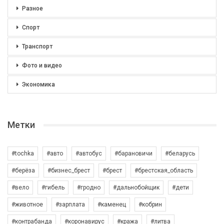
Разное
Спорт
Транспорт
Фото и видео
Экономика
Метки
#tochka
#авто
#автобус
#барановичи
#беларусь
#берёза
#бизнес_брест
#брест
#брестская_область
#вело
#гибель
#гродно
#дальнобойщик
#дети
#животное
#зарплата
#каменец
#кобрин
#контрабанда
#коронавирус
#кража
#литва