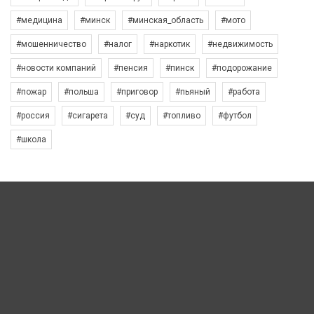
#медицина
#минск
#минская_область
#мото
#мошенничество
#налог
#наркотик
#недвижимость
#новости компаний
#пенсия
#пинск
#подорожание
#пожар
#польша
#приговор
#пьяный
#работа
#россия
#сигарета
#суд
#топливо
#футбол
#школа