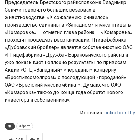
Председатель Брестского райисполкома Владимир
Сенчук говорил о больших резервах в
животноводстве. «К сожалению, снизилось
производство свинины в «Западном» и мяса птицы в
«Комаровке», – отметил глава района. – «Комаровка»
проходит процедуру реорганизации. Птицефабрика
«Дубравский бройлер» является собственностью ОАО
«Птицефабрика «Дружба» Барановичского района и
уже показывает неплохие результаты по привесам.
Акции «СГЦ «Западный» «переданы» концерну
«Брестмясомолпром» с последующей «передачей»
ОАО «Брестский мясокомбинат». Думаю, что ОАО
«Комаровка» также до конца года обретет нового
инвестора и собственника».
Источник:
onlinebrest.by
#брест
145
0