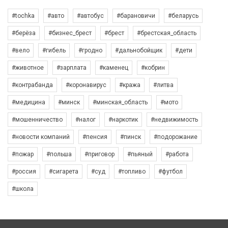
#tochka
#авто
#автобус
#барановичи
#беларусь
#берёза
#бизнес_брест
#брест
#брестская_область
#вело
#гибель
#гродно
#дальнобойщик
#дети
#животное
#зарплата
#каменец
#кобрин
#контрабанда
#коронавирус
#кража
#литва
#медицина
#минск
#минская_область
#мото
#мошенничество
#налог
#наркотик
#недвижимость
#новости компаний
#пенсия
#пинск
#подорожание
#пожар
#польша
#приговор
#пьяный
#работа
#россия
#сигарета
#суд
#топливо
#футбол
#школа