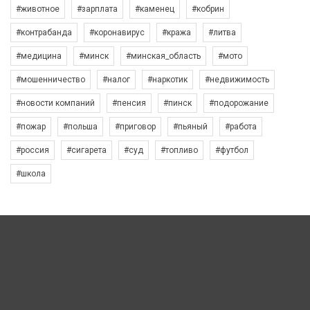
#животное
#зарплата
#каменец
#кобрин
#контрабанда
#коронавирус
#кража
#литва
#медицина
#минск
#минская_область
#мото
#мошенничество
#налог
#наркотик
#недвижимость
#новости компаний
#пенсия
#пинск
#подорожание
#пожар
#польша
#приговор
#пьяный
#работа
#россия
#сигарета
#суд
#топливо
#футбол
#школа