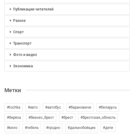
Публикации читателей
Разное
Спорт
Транспорт
Фото и видео
Экономика
Метки
#tochka
#авто
#автобус
#барановичи
#беларусь
#берёза
#бизнес_брест
#брест
#брестская_область
#вело
#гибель
#гродно
#дальнобойщик
#дети