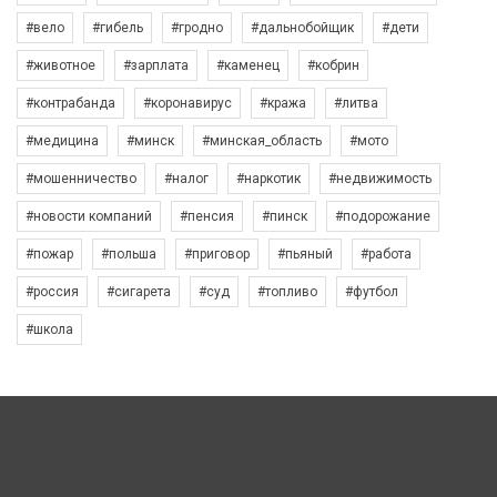
#вело
#гибель
#гродно
#дальнобойщик
#дети
#животное
#зарплата
#каменец
#кобрин
#контрабанда
#коронавирус
#кража
#литва
#медицина
#минск
#минская_область
#мото
#мошенничество
#налог
#наркотик
#недвижимость
#новости компаний
#пенсия
#пинск
#подорожание
#пожар
#польша
#приговор
#пьяный
#работа
#россия
#сигарета
#суд
#топливо
#футбол
#школа