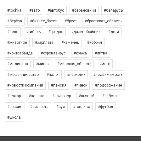
#tochka
#авто
#автобус
#барановичи
#беларусь
#берёза
#бизнес_брест
#брест
#брестская_область
#вело
#гибель
#гродно
#дальнобойщик
#дети
#животное
#зарплата
#каменец
#кобрин
#контрабанда
#коронавирус
#кража
#литва
#медицина
#минск
#минская_область
#мото
#мошенничество
#налог
#наркотик
#недвижимость
#новости компаний
#пенсия
#пинск
#подорожание
#пожар
#польша
#приговор
#пьяный
#работа
#россия
#сигарета
#суд
#топливо
#футбол
#школа