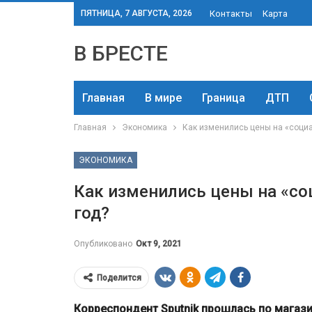
ПЯТНИЦА, 7 АВГУСТА, 2026
Контакты
Карта
В БРЕСТЕ
Главная
В мире
Граница
ДТП
Главная
Экономика
Как изменились цены на «социа
ЭКОНОМИКА
Как изменились цены на «со
год?
Опубликовано
Окт 9, 2021
Поделится
Корреспондент Sputnik прошлась по магаз