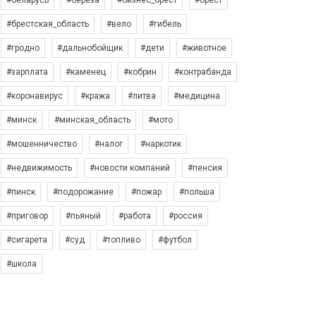
#беларусь
#берёза
#бизнес_брест
#брест
#брестская_область
#вело
#гибель
#гродно
#дальнобойщик
#дети
#животное
#зарплата
#каменец
#кобрин
#контрабанда
#коронавирус
#кража
#литва
#медицина
#минск
#минская_область
#мото
#мошенничество
#налог
#наркотик
#недвижимость
#новости компаний
#пенсия
#пинск
#подорожание
#пожар
#польша
#приговор
#пьяный
#работа
#россия
#сигарета
#суд
#топливо
#футбол
#школа