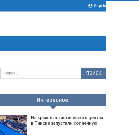
Sign in
Интересное:
На крыше логистического центра
в Пинске запустили солнечную…