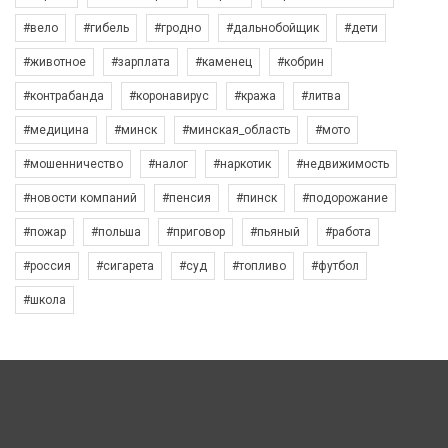
#вело
#гибель
#гродно
#дальнобойщик
#дети
#животное
#зарплата
#каменец
#кобрин
#контрабанда
#коронавирус
#кража
#литва
#медицина
#минск
#минская_область
#мото
#мошенничество
#налог
#наркотик
#недвижимость
#новости компаний
#пенсия
#пинск
#подорожание
#пожар
#польша
#приговор
#пьяный
#работа
#россия
#сигарета
#суд
#топливо
#футбол
#школа