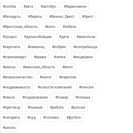
#tochka
#авто
#автобус
#барановичи
#беларусь
#берёза
#бизнес_брест
#брест
#брестская_область
#вело
#гибель
#гродно
#дальнобойщик
#дети
#животное
#зарплата
#каменец
#кобрин
#контрабанда
#коронавирус
#кража
#литва
#медицина
#минск
#минская_область
#мото
#мошенничество
#налог
#наркотик
#недвижимость
#новости компаний
#пенсия
#пинск
#подорожание
#пожар
#польша
#приговор
#пьяный
#работа
#россия
#сигарета
#суд
#топливо
#футбол
#школа