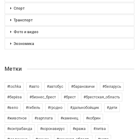
Спорт
Транспорт
Фото и видео
Экономика
Метки
#tochka
#авто
#автобус
#барановичи
#беларусь
#берёза
#бизнес_брест
#брест
#брестская_область
#вело
#гибель
#гродно
#дальнобойщик
#дети
#животное
#зарплата
#каменец
#кобрин
#контрабанда
#коронавирус
#кража
#литва