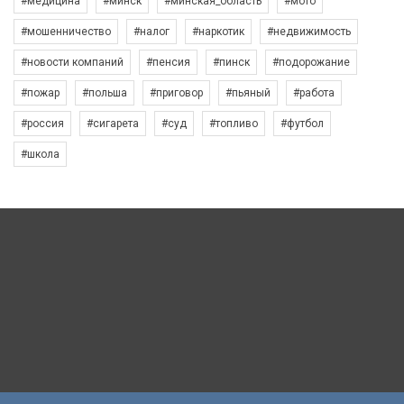
#медицина
#минск
#минская_область
#мото
#мошенничество
#налог
#наркотик
#недвижимость
#новости компаний
#пенсия
#пинск
#подорожание
#пожар
#польша
#приговор
#пьяный
#работа
#россия
#сигарета
#суд
#топливо
#футбол
#школа