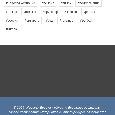
#новости компаний
#пенсия
#пинск
#подорожание
#пожар
#польша
#приговор
#пьяный
#работа
#россия
#сигарета
#суд
#топливо
#футбол
#школа
© 2026 - Новости Бреста и области. Все права защищены.
Любое копирование материалов с нашего ресурса разрешается