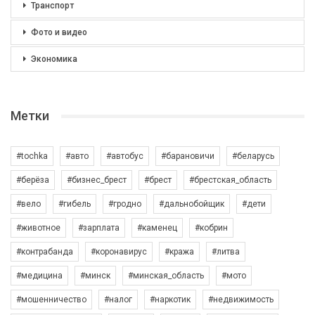
Транспорт
Фото и видео
Экономика
Метки
#tochka
#авто
#автобус
#барановичи
#беларусь
#берёза
#бизнес_брест
#брест
#брестская_область
#вело
#гибель
#гродно
#дальнобойщик
#дети
#животное
#зарплата
#каменец
#кобрин
#контрабанда
#коронавирус
#кража
#литва
#медицина
#минск
#минская_область
#мото
#мошенничество
#налог
#наркотик
#недвижимость