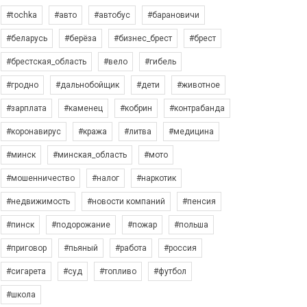
#tochka
#авто
#автобус
#барановичи
#беларусь
#берёза
#бизнес_брест
#брест
#брестская_область
#вело
#гибель
#гродно
#дальнобойщик
#дети
#животное
#зарплата
#каменец
#кобрин
#контрабанда
#коронавирус
#кража
#литва
#медицина
#минск
#минская_область
#мото
#мошенничество
#налог
#наркотик
#недвижимость
#новости компаний
#пенсия
#пинск
#подорожание
#пожар
#польша
#приговор
#пьяный
#работа
#россия
#сигарета
#суд
#топливо
#футбол
#школа