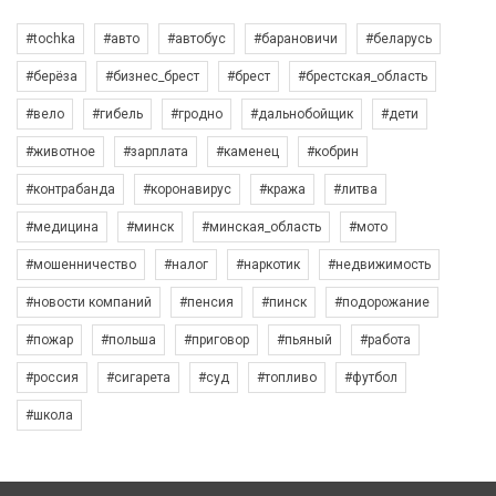
#tochka
#авто
#автобус
#барановичи
#беларусь
#берёза
#бизнес_брест
#брест
#брестская_область
#вело
#гибель
#гродно
#дальнобойщик
#дети
#животное
#зарплата
#каменец
#кобрин
#контрабанда
#коронавирус
#кража
#литва
#медицина
#минск
#минская_область
#мото
#мошенничество
#налог
#наркотик
#недвижимость
#новости компаний
#пенсия
#пинск
#подорожание
#пожар
#польша
#приговор
#пьяный
#работа
#россия
#сигарета
#суд
#топливо
#футбол
#школа