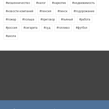
#мошенничество
#налог
#наркотик
#недвижимость
#новости компаний
#пенсия
#пинск
#подорожание
#пожар
#польша
#приговор
#пьяный
#работа
#россия
#сигарета
#суд
#топливо
#футбол
#школа