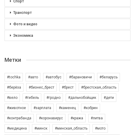
Спорт
Транспорт
Фото и видео
Экономика
Метки
#tochka
#авто
#автобус
#барановичи
#беларусь
#берёза
#бизнес_брест
#брест
#брестская_область
#вело
#гибель
#гродно
#дальнобойщик
#дети
#животное
#зарплата
#каменец
#кобрин
#контрабанда
#коронавирус
#кража
#литва
#медицина
#минск
#минская_область
#мото