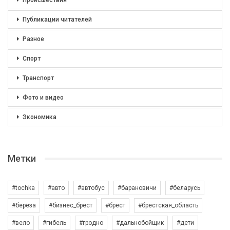
Происшествия
Публикации читателей
Разное
Спорт
Транспорт
Фото и видео
Экономика
Метки
#tochka
#авто
#автобус
#барановичи
#беларусь
#берёза
#бизнес_брест
#брест
#брестская_область
#вело
#гибель
#гродно
#дальнобойщик
#дети