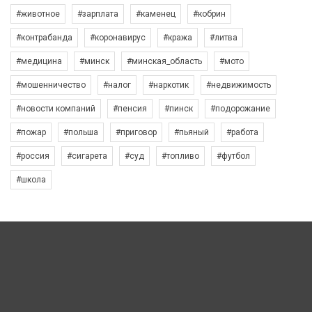
#животное
#зарплата
#каменец
#кобрин
#контрабанда
#коронавирус
#кража
#литва
#медицина
#минск
#минская_область
#мото
#мошенничество
#налог
#наркотик
#недвижимость
#новости компаний
#пенсия
#пинск
#подорожание
#пожар
#польша
#приговор
#пьяный
#работа
#россия
#сигарета
#суд
#топливо
#футбол
#школа