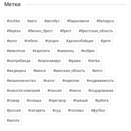
Метки
#tochka
#авто
#автобус
#барановичи
#беларусь
#берёза
#бизнес_брест
#брест
#брестская_область
#вело
#гибель
#гродно
#дальнобойщик
#дети
#животное
#зарплата
#каменец
#кобрин
#контрабанда
#коронавирус
#кража
#литва
#медицина
#минск
#минская_область
#мото
#мошенничество
#налог
#наркотик
#недвижимость
#новости компаний
#пенсия
#пинск
#подорожание
#пожар
#польша
#приговор
#пьяный
#работа
#россия
#сигарета
#суд
#топливо
#футбол
#школа