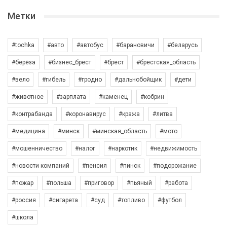
Метки
#tochka
#авто
#автобус
#барановичи
#беларусь
#берёза
#бизнес_брест
#брест
#брестская_область
#вело
#гибель
#гродно
#дальнобойщик
#дети
#животное
#зарплата
#каменец
#кобрин
#контрабанда
#коронавирус
#кража
#литва
#медицина
#минск
#минская_область
#мото
#мошенничество
#налог
#наркотик
#недвижимость
#новости компаний
#пенсия
#пинск
#подорожание
#пожар
#польша
#приговор
#пьяный
#работа
#россия
#сигарета
#суд
#топливо
#футбол
#школа