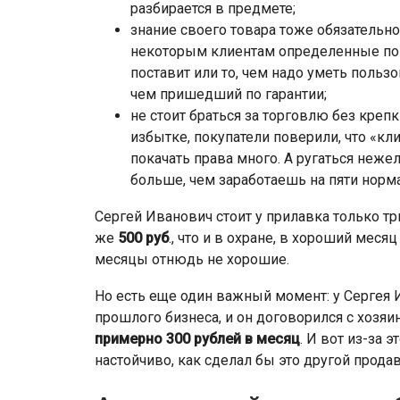
разбирается в предмете;
знание своего товара тоже обязательн
некоторым клиентам определенные пок
поставит или то, чем надо уметь польз
чем пришедший по гарантии;
не стоит браться за торговлю без креп
избытке, покупатели поверили, что «кл
покачать права много. А ругаться неже
больше, чем заработаешь на пяти норм
Сергей Иванович стоит у прилавка только три
же
500 руб
., что и в охране, в хороший мес
месяцы отнюдь не хорошие.
Но есть еще один важный момент: у Сергея 
прошлого бизнеса, и он договорился с хозяи
примерно 300 рублей в месяц
. И вот из-за 
настойчиво, как сделал бы это другой прода