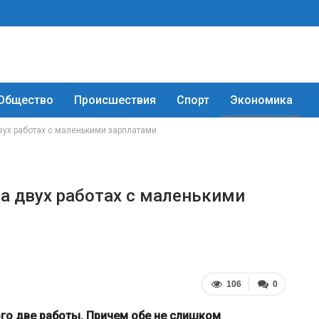
Общество
Происшествия
Спорт
Экономика
вух работах с маленькими зарплатами
а двух работах с маленькими
106
0
рого две работы. Причем обе не слишком