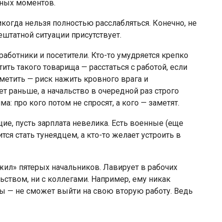
жных моментов.
когда нельзя полностью расслабляться. Конечно, не
ештатной ситуации присутствует.
аботники и посетители. Кто-то умудряется крепко
ить такого товарища — расстаться с работой, если
аметить — риск нажить кровного врага и
ет раньше, а начальство в очередной раз строго
а: про кого потом не спросят, а кого — заметят.
ие, пусть зарплата невелика. Есть военные (еще
ся стать тунеядцем, а кто-то желает устроить в
ил» пятерых начальников. Лавирует в рабочих
льством, ни с коллегами. Например, ему никак
ы — не сможет выйти на свою вторую работу. Ведь