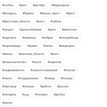
#tochka
#авто
#автобус
#барановичи
#беларусь
#берёза
#бизнес_брест
#брест
#брестская_область
#вело
#гибель
#гродно
#дальнобойщик
#дети
#животное
#зарплата
#каменец
#кобрин
#контрабанда
#коронавирус
#кража
#литва
#медицина
#минск
#минская_область
#мото
#мошенничество
#налог
#наркотик
#недвижимость
#новости компаний
#пенсия
#пинск
#подорожание
#пожар
#польша
#приговор
#пьяный
#работа
#россия
#сигарета
#суд
#топливо
#футбол
#школа