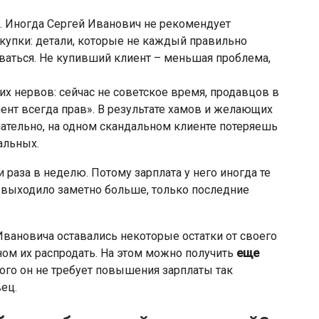
о. Иногда Сергей Иванович не рекомендует
упки: детали, которые не каждый правильно
оваться. Не купивший клиент – меньшая проблема,
ких нервов: сейчас не советское время, продавцов в
иент всегда прав». В результате хамов и желающих
лательно, на одном скандальном клиенте потеряешь
альных.
 раза в неделю. Потому зарплата у него иногда те
яц выходило заметно больше, только последние
Ивановича оставались некоторые остатки от своего
ном их распродать. На этом можно получить
еще
этого он не требует повышения зарплаты так
вец.