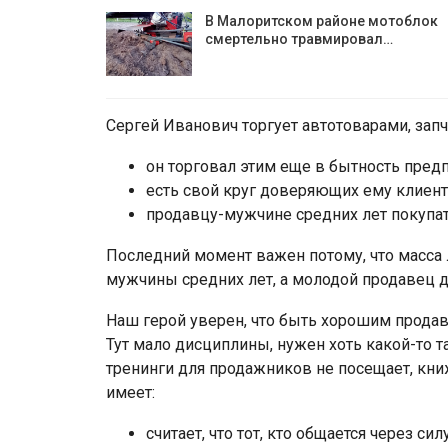
В Малоритском районе мотоблок
смертельно травмировал…
Сергей Иванович торгует автотоварами, запча
он торговал этим еще в бытность пред
есть свой круг доверяющих ему клиент
продавцу-мужчине средних лет покупат
Последний момент важен потому, что масса 
мужчины средних лет, а молодой продавец дл
Наш герой уверен, что быть хорошим прода
Тут мало дисциплины, нужен хоть какой-то т
тренинги для продажников не посещает, книж
имеет:
считает, что тот, кто общается через с