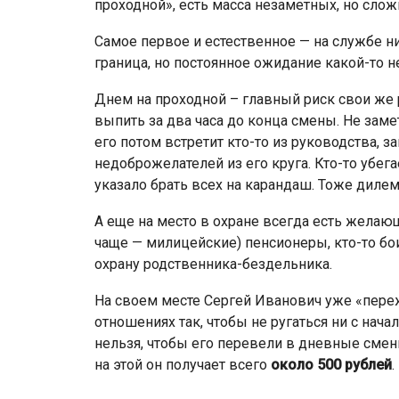
проходной», есть масса незаметных, но сло
Самое первое и естественное — на службе ни
граница, но постоянное ожидание какой-то н
Днем на проходной – главный риск свои же р
выпить за два часа до конца смены. Не замет
его потом встретит кто-то из руководства, з
недоброжелателей из его круга. Кто-то убега
указало брать всех на карандаш. Тоже дилемм
А еще на место в охране всегда есть желающ
чаще — милицейские) пенсионеры, кто-то боит
охрану родственника-бездельника.
На своем месте Сергей Иванович уже «переж
отношениях так, чтобы не ругаться ни с нача
нельзя, чтобы его перевели в дневные смен
на этой он получает всего
около 500 рублей
.