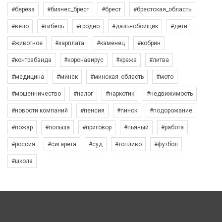
#берёза
#бизнес_брест
#брест
#брестская_область
#вело
#гибель
#гродно
#дальнобойщик
#дети
#животное
#зарплата
#каменец
#кобрин
#контрабанда
#коронавирус
#кража
#литва
#медицина
#минск
#минская_область
#мото
#мошенничество
#налог
#наркотик
#недвижимость
#новости компаний
#пенсия
#пинск
#подорожание
#пожар
#польша
#приговор
#пьяный
#работа
#россия
#сигарета
#суд
#топливо
#футбол
#школа