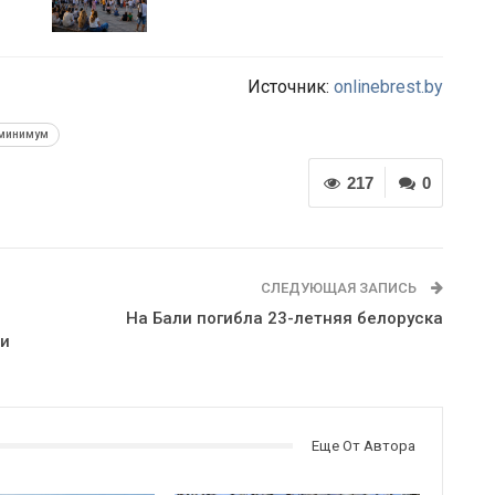
Источник:
onlinebrest.by
минимум
217
0
СЛЕДУЮЩАЯ ЗАПИСЬ
На Бали погибла 23-летняя белоруска
ми
Еще От Автора