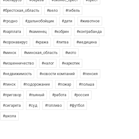
#беларусь
#берёза
#бизнес_брест
#брест
#брестская_область
#вело
#гибель
#гродно
#дальнобойщик
#дети
#животное
#зарплата
#каменец
#кобрин
#контрабанда
#коронавирус
#кража
#литва
#медицина
#минск
#минская_область
#мото
#мошенничество
#налог
#наркотик
#недвижимость
#новости компаний
#пенсия
#пинск
#подорожание
#пожар
#польша
#приговор
#пьяный
#работа
#россия
#сигарета
#суд
#топливо
#футбол
#школа